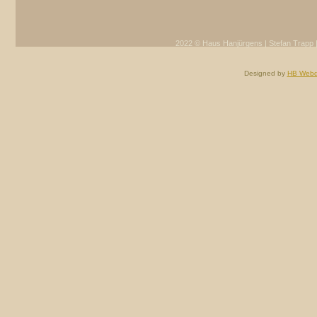
2022 © Haus Hanjürgens | Stefan Trapp |
Designed by
HB Webd